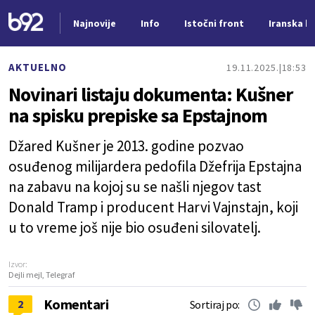
Najnovije
Info
Istočni front
Iranska kr
Nova vest
AKTUELNO
19.11.2025.
18:53
Novinari listaju dokumenta: Kušner
na spisku prepiske sa Epstajnom
Džared Kušner je 2013. godine pozvao
osuđenog milijardera pedofila Džefrija Epstajna
na zabavu na kojoj su se našli njegov tast
Donald Tramp i producent Harvi Vajnstajn, koji
u to vreme još nije bio osuđeni silovatelj.
Izvor:
Dejli mejl, Telegraf
Komentari
2
Sortiraj po: