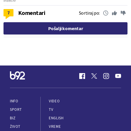
Index.hr
Komentari
7
Sortiraj po:
Pošalji komentar
INFO
VIDEO
SPORT
TV
BIZ
ENGLISH
ŽIVOT
VREME