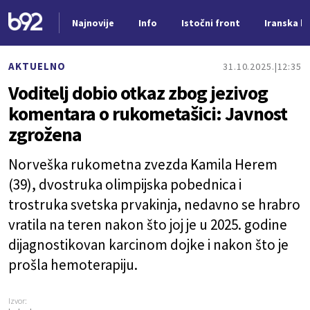
Najnovije
Info
Istočni front
Iranska kr
Nova vest
AKTUELNO
31.10.2025.
12:35
Voditelj dobio otkaz zbog jezivog
komentara o rukometašici: Javnost
zgrožena
Norveška rukometna zvezda Kamila Herem
(39), dvostruka olimpijska pobednica i
trostruka svetska prvakinja, nedavno se hrabro
vratila na teren nakon što joj je u 2025. godine
dijagnostikovan karcinom dojke i nakon što je
prošla hemoterapiju.
Izvor: