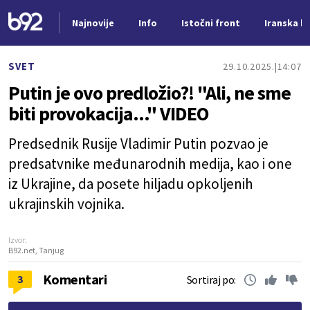
Najnovije
Info
Istočni front
Iranska kr
Nova vest
SVET
29.10.2025.
14:07
Putin je ovo predložio?! "Ali, ne sme
biti provokacija..." VIDEO
Predsednik Rusije Vladimir Putin pozvao je
predsatvnike međunarodnih medija, kao i one
iz Ukrajine, da posete hiljadu opkoljenih
ukrajinskih vojnika.
Izvor:
B92.net, Tanjug
Komentari
3
Sortiraj po: