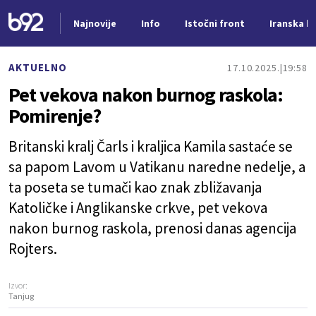
Najnovije
Info
Istočni front
Iranska kr
Nova vest
AKTUELNO
17.10.2025.
19:58
Pet vekova nakon burnog raskola:
Pomirenje?
Britanski kralj Čarls i kraljica Kamila sastaće se
sa papom Lavom u Vatikanu naredne nedelje, a
ta poseta se tumači kao znak zbližavanja
Katoličke i Anglikanske crkve, pet vekova
nakon burnog raskola, prenosi danas agencija
Rojters.
Izvor:
Tanjug