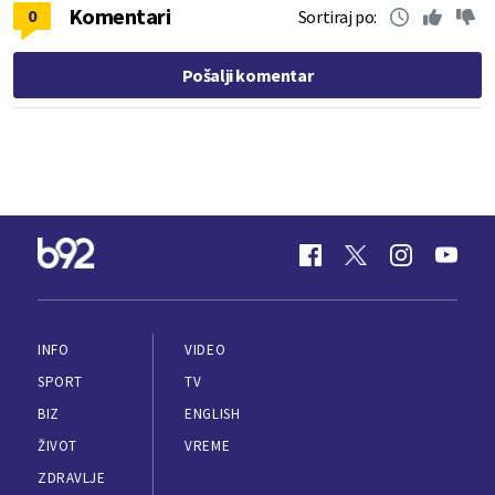
Komentari
0
Sortiraj po:
Pošalji komentar
INFO
VIDEO
SPORT
TV
BIZ
ENGLISH
ŽIVOT
VREME
ZDRAVLJE