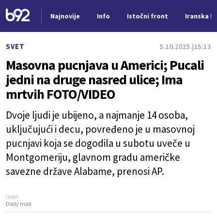
Najnovije
Info
Istočni front
Iranska kr
Nova vest
SVET
5.10.2025.
15:13
Masovna pucnjava u Americi; Pucali
jedni na druge nasred ulice; Ima
mrtvih FOTO/VIDEO
Dvoje ljudi je ubijeno, a najmanje 14 osoba,
uključujući i decu, povređeno je u masovnoj
pucnjavi koja se dogodila u subotu uveče u
Montgomeriju, glavnom gradu američke
savezne države Alabame, prenosi AP.
Izvor:
Daily mail