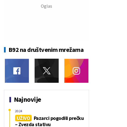
B92 na društvenim mrežama
Najnovije
20:24
UŽIVO
Pazarci pogodili prečku
– Zvezda stativu