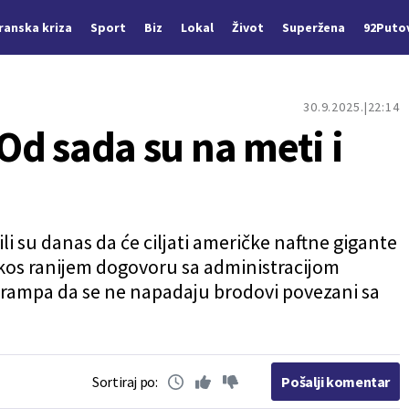
Iranska kriza
Sport
Biz
Lokal
Život
Superžena
92Puto
30.9.2025.
22:14
 Od sada su na meti i
i su danas da će ciljati američke naftne gigante
rkos ranijem dogovoru sa administracijom
rampa da se ne napadaju brodovi povezani sa
Sortiraj po:
Pošalji komentar