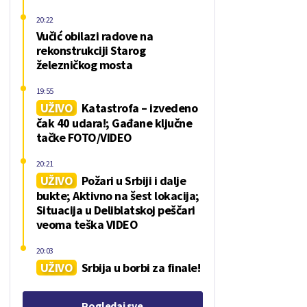
20:22
Vučić obilazi radove na
rekonstrukciji Starog
železničkog mosta
19:55
UŽIVO
Katastrofa – izvedeno
čak 40 udara!; Gađane ključne
tačke FOTO/VIDEO
20:21
UŽIVO
Požari u Srbiji i dalje
bukte; Aktivno na šest lokacija;
Situacija u Deliblatskoj peščari
veoma teška VIDEO
20:03
UŽIVO
Srbija u borbi za finale!
Pogledaj sve