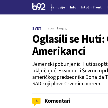
Najnovije
Info
Istočni front
Nova vest
Izvor:
Tanjug
SVET
Oglasili se Huti:
Amerikanci
Jemenski pobunjenici Huti saopštil
uključujući Eksmobil i Ševron up
američkog predsednika Donalda T
SAD koji plove Crvenim morem.
Komentari
4