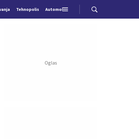
vanja
Tehnopolis
Automobili