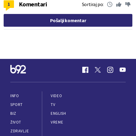
Komentari
1
Sortiraj po:
Pošalji komentar
INFO
VIDEO
SPORT
TV
BIZ
ENGLISH
ŽIVOT
VREME
ZDRAVLJE