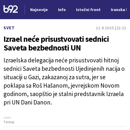
Najnovije
Info
Istočni front
Iranska kr
Nova vest
SVET
22.9.2025.
22:21
Izrael neće prisustvovati sednici
Saveta bezbednosti UN
Izraelska delegacija neće prisustvovati hitnoj
sednici Saveta bezbednosti Ujedinjenih nacija o
situaciji u Gazi, zakazanoj za sutra, jer se
poklapa sa Roš Hašanom, jevrejskom Novom
godinom, saopštio je stalni predstavnik Izraela
pri UN Dani Danon.
Izvor:
Tanjug