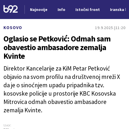
Najnovije
Info
Istočni front
Iranska kr
Nova vest
KOSOVO
19.9.2025.
11:20
Oglasio se Petković: Odmah sam
obavestio ambasadore zemalja
Kvinte
Direktor Kancelarije za KiM Petar Petković
objavio na svom profilu na društvenoj mreži X
da je o sinoćnjem upadu pripadnika tzv.
kosovske policije u prostorije KBC Kosovska
Mitrovica odmah obavestio ambasadore
zemalja Kvinte.
Izvor: