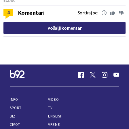
B92.net
Komentari
4
Sortiraj po:
Pošalji komentar
INFO
VIDEO
SPORT
TV
BIZ
ENGLISH
ŽIVOT
VREME