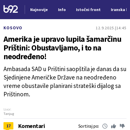
Najnovije
Info
Istočni front
Iranska kr
Nova vest
KOSOVO
12.9.2025.
14:45
Amerika je upravo lupila šamarčinu
Prištini: Obustavljamo, i to na
neodređeno!
Ambasada SAD u Prištini saopštila je danas da su
Sjedinjene Američke Države na neodređeno
vreme obustavile planirani strateški dijalog sa
Prištinom.
Izvor:
Tanjug
Komentari
17
Sortiraj po: