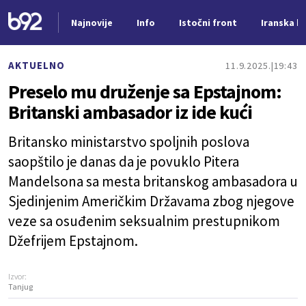
Najnovije
Info
Istočni front
Iranska kr
Nova vest
AKTUELNO
11.9.2025.
19:43
Preselo mu druženje sa Epstajnom:
Britanski ambasador iz ide kući
Britansko ministarstvo spoljnih poslova
saopštilo je danas da je povuklo Pitera
Mandelsona sa mesta britanskog ambasadora u
Sjedinjenim Američkim Državama zbog njegove
veze sa osuđenim seksualnim prestupnikom
Džefrijem Epstajnom.
Izvor:
Tanjug