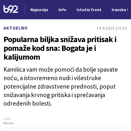
Najnovije
Info
Istočni front
Iranska kr
Nova vest
AKTUELNO
14.9.2025.
15:51
Popularna biljka snižava pritisak i
pomaže kod sna: Bogata je i
kalijumom
Kamilica vam može pomoći da bolje spavate
noću, a istovremeno nudi i višestruke
potencijalne zdravstvene prednosti, poput
snižavanja krvnog pritiska i sprečavanja
određenih bolesti.
Izvor:
Klix.ba