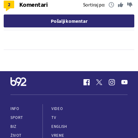
Komentari
2
Sortiraj po:
Pošalji komentar
INFO
VIDEO
SPORT
TV
BIZ
ENGLISH
ŽIVOT
VREME