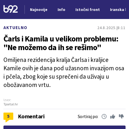
Najnovije
Info
Istočni front
Iranska kr
Nova vest
AKTUELNO
24.8.2025.
8:11
Čarls i Kamila u velikom problemu:
"Ne možemo da ih se rešimo"
Omiljena rezidencija kralja Čarlsa i kraljice
Kamile ovih je dana pod užasnom invazijom osa
i pčela, zbog koje su sprečeni da uživaju u
obožavanom vrtu.
Izvor:
Tportal.hr
Komentari
5
Sortiraj po: