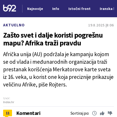
Najnovije
Info
Istočni front
Iranska kr
Nova vest
AKTUELNO
19.8.2025.
8:06
Zašto svet i dalje koristi pogrešnu
mapu? Afrika traži pravdu
Afrička unija (AU) podržala je kampanju kojom
se od vlada i međunarodnih organizacija traži
prestanak korišćenja Merkatorove karte sveta
iz 16. veka, u korist one koja preciznije prikazuje
veličinu Afrike, piše Rojters.
Izvor:
Index.hr
Komentari
11
Sortiraj po: