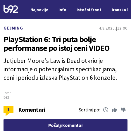
Najnovije
Info
Istočni front
Iranska kr
Nova vest
GEJMING
4.8.2025.
12:00
PlayStation 6: Tri puta bolje
performanse po istoj ceni VIDEO
Jutjuber Moore's Law is Dead otkrio je
informacije o potencijalnim specifikacijama,
ceni i periodu izlaska PlayStation 6 konzole.
Izvor:
B92
Komentari
1
Sortiraj po:
Pošalji komentar