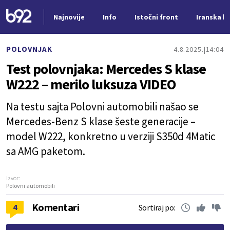
Najnovije
Info
Istočni front
Iranska kr
Nova vest
POLOVNJAK
4.8.2025.
14:04
Test polovnjaka: Mercedes S klase
W222 – merilo luksuza VIDEO
Na testu sajta Polovni automobili našao se
Mercedes-Benz S klase šeste generacije –
model W222, konkretno u verziji S350d 4Matic
sa AMG paketom.
Izvor:
Polovni automobili
Komentari
4
Sortiraj po: