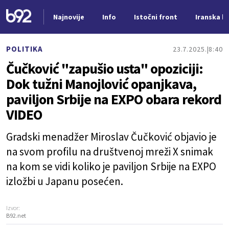
Najnovije
Info
Istočni front
Iranska kr
Nova vest
POLITIKA
23.7.2025.
8:40
Čučković "zapušio usta" opoziciji:
Dok tužni Manojlović opanjkava,
paviljon Srbije na EXPO obara rekord
VIDEO
Gradski menadžer Miroslav Čučković objavio je
na svom profilu na društvenoj mreži X snimak
na kom se vidi koliko je paviljon Srbije na EXPO
izložbi u Japanu posećen.
Izvor:
B92.net