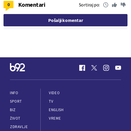
Komentari
0
Sortiraj po:
Pošalji komentar
INFO
VIDEO
SPORT
TV
BIZ
ENGLISH
ŽIVOT
VREME
ZDRAVLJE