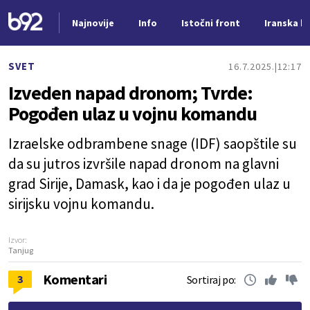
Najnovije
Info
Istočni front
Iranska kr
Nova vest
SVET
16.7.2025.
12:17
Izveden napad dronom; Tvrde:
Pogođen ulaz u vojnu komandu
Izraelske odbrambene snage (IDF) saopštile su
da su jutros izvršile napad dronom na glavni
grad Sirije, Damask, kao i da je pogođen ulaz u
sirijsku vojnu komandu.
Izvor:
Tanjug
Komentari
3
Sortiraj po: