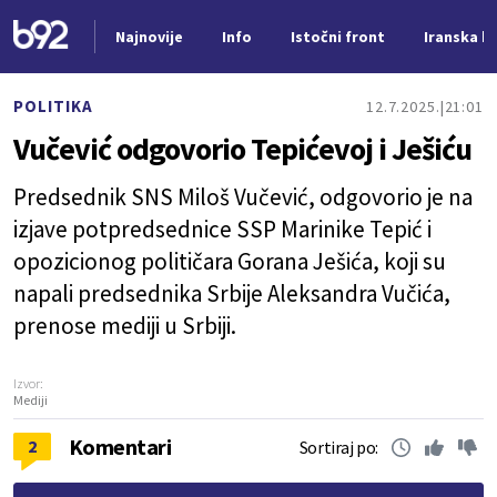
Najnovije
Info
Istočni front
Iranska kr
Nova vest
POLITIKA
12.7.2025.
21:01
Vučević odgovorio Tepićevoj i Ješiću
Predsednik SNS Miloš Vučević, odgovorio je na
izjave potpredsednice SSP Marinike Tepić i
opozicionog političara Gorana Ješića, koji su
napali predsednika Srbije Aleksandra Vučića,
prenose mediji u Srbiji.
Izvor:
Mediji
Komentari
2
Sortiraj po: