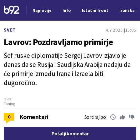
Najnovije
Info
Istočni front
Iranska kr
Nova vest
SVET
4.7.2025.
15:05
Lavrov: Pozdravljamo primirje
Šef ruske diplomatije Sergej Lavrov izjavio je
danas da se Rusija i Saudijska Arabija nadaju da
će primirje između Irana i Izraela biti
dugoročno.
Izvor:
Tanjug
Komentari
0
Sortiraj po:
Pošalji komentar