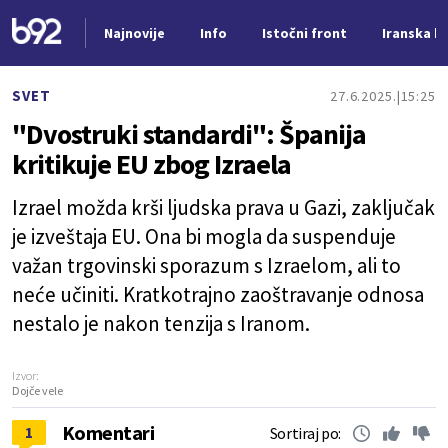
Najnovije
Info
Istočni front
Iranska kr
Nova vest
SVET
27.6.2025.
15:25
"Dvostruki standardi": Španija
kritikuje EU zbog Izraela
Izrael možda krši ljudska prava u Gazi, zaključak
je izveštaja EU. Ona bi mogla da suspenduje
važan trgovinski sporazum s Izraelom, ali to
neće učiniti. Kratkotrajno zaoštravanje odnosa
nestalo je nakon tenzija s Iranom.
Izvor:
Dojče vele
Komentari
1
Sortiraj po: