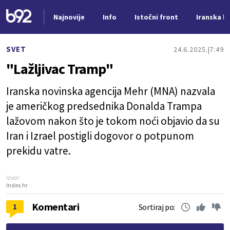
Najnovije
Info
Istočni front
Iranska kr
Nova vest
SVET
24.6.2025.
7:49
"Lažljivac Tramp"
Iranska novinska agencija Mehr (MNA) nazvala
je američkog predsednika Donalda Trampa
lažovom nakon što je tokom noći objavio da su
Iran i Izrael postigli dogovor o potpunom
prekidu vatre.
Izvor:
Index.hr
Komentari
1
Sortiraj po: