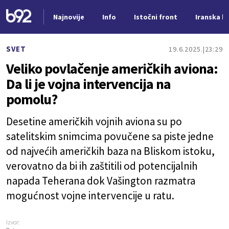
Najnovije
Info
Istočni front
Iranska kr
Nova vest
SVET
19.6.2025.
23:29
Veliko povlačenje američkih aviona:
Da li je vojna intervencija na
pomolu?
Desetine američkih vojnih aviona su po
satelitskim snimcima povučene sa piste jedne
od najvećih američkih baza na Bliskom istoku,
verovatno da bi ih zaštitili od potencijalnih
napada Teherana dok Vašington razmatra
mogućnost vojne intervencije u ratu.
Izvor: