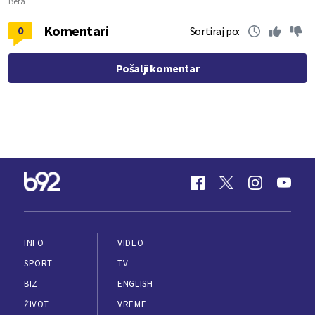
Beta
Komentari
0
Sortiraj po:
Pošalji komentar
INFO
VIDEO
SPORT
TV
BIZ
ENGLISH
ŽIVOT
VREME