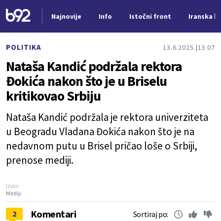
Najnovije
Info
Istočni front
Iranska kr
Nova vest
POLITIKA
13.6.2025.
13:07
Nataša Kandić podržala rektora
Đokića nakon što je u Briselu
kritikovao Srbiju
Nataša Kandić podržala je rektora univerziteta
u Beogradu Vladana Đokića nakon što je na
nedavnom putu u Brisel pričao loše o Srbiji,
prenose mediji.
Izvor:
Mediji
Komentari
2
Sortiraj po: