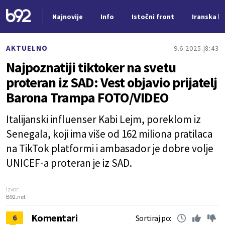
Najnovije
Info
Istočni front
Iranska kr
Nova vest
AKTUELNO
9.6.2025.
8:43
Najpoznatiji tiktoker na svetu
proteran iz SAD: Vest objavio prijatelj
Barona Trampa FOTO/VIDEO
Italijanski influenser Kabi Lejm, poreklom iz
Senegala, koji ima više od 162 miliona pratilaca
na TikTok platformi i ambasador je dobre volje
UNICEF-a proteran je iz SAD.
Izvor:
B92.net
Komentari
6
Sortiraj po: