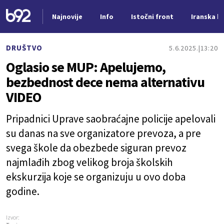
Najnovije
Info
Istočni front
Iranska kr
Nova vest
DRUŠTVO
5.6.2025.
13:20
Oglasio se MUP: Apelujemo,
bezbednost dece nema alternativu
VIDEO
Pripadnici Uprave saobraćajne policije apelovali
su danas na sve organizatore prevoza, a pre
svega škole da obezbede siguran prevoz
najmlađih zbog velikog broja školskih
ekskurzija koje se organizuju u ovo doba
godine.
Izvor: