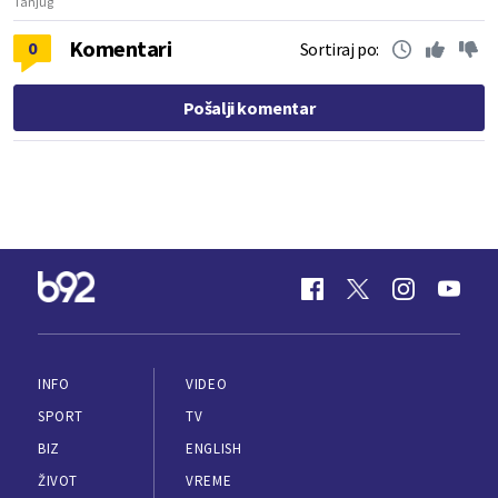
Tanjug
Komentari
0
Sortiraj po:
Pošalji komentar
INFO
VIDEO
SPORT
TV
BIZ
ENGLISH
ŽIVOT
VREME