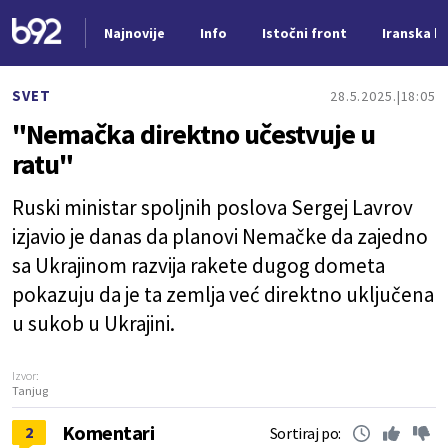
Najnovije
Info
Istočni front
Iranska kr
Nova vest
SVET
28.5.2025.
18:05
"Nemačka direktno učestvuje u
ratu"
Ruski ministar spoljnih poslova Sergej Lavrov
izjavio je danas da planovi Nemačke da zajedno
sa Ukrajinom razvija rakete dugog dometa
pokazuju da je ta zemlja već direktno uključena
u sukob u Ukrajini.
Izvor:
Tanjug
Komentari
2
Sortiraj po: