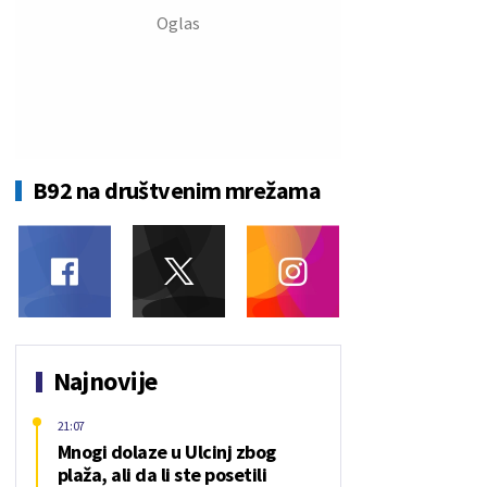
B92 na društvenim mrežama
Najnovije
21:07
Mnogi dolaze u Ulcinj zbog
plaža, ali da li ste posetili