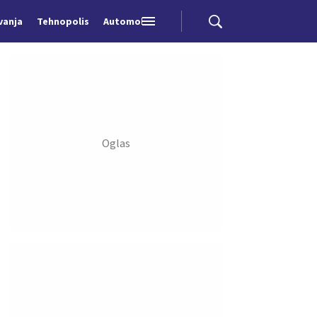
vanja
Tehnopolis
Automobili