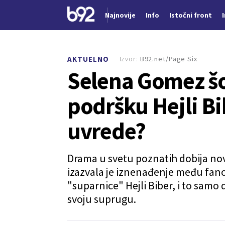
Najnovije
Info
Istočni front
Nova vest
Izvor:
B92.net/Page Six
AKTUELNO
Selena Gomez šo
podršku Hejli Bi
uvrede?
Drama u svetu poznatih dobija nov
izazvala je iznenađenje među fano
"suparnice" Hejli Biber, i to samo
svoju suprugu.