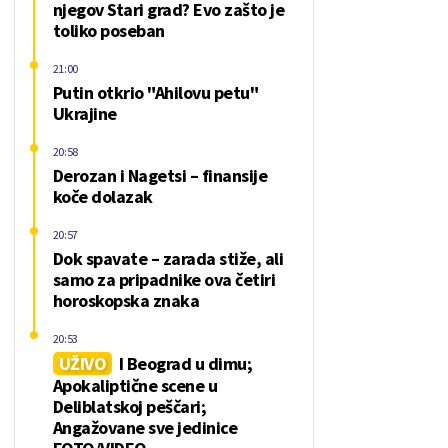
njegov Stari grad? Evo zašto je
toliko poseban
21:00
Putin otkrio "Ahilovu petu"
Ukrajine
20:58
Derozan i Nagetsi – finansije
koče dolazak
20:57
Dok spavate – zarada stiže, ali
samo za pripadnike ova četiri
horoskopska znaka
20:53
UŽIVO
I Beograd u dimu;
Apokaliptične scene u
Deliblatskoj peščari;
Angažovane sve jedinice