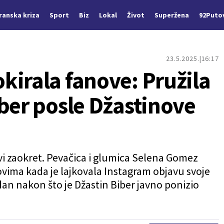
Iranska kriza
Sport
Biz
Lokal
Život
Superžena
92Puto
23.5.2025.
16:17
kirala fanove: Pružila
ber posle Džastinove
i zaokret. Pevačica i glumica Selena Gomez
vima kada je lajkovala Instagram objavu svoje
 dan nakon što je Džastin Biber javno ponizio