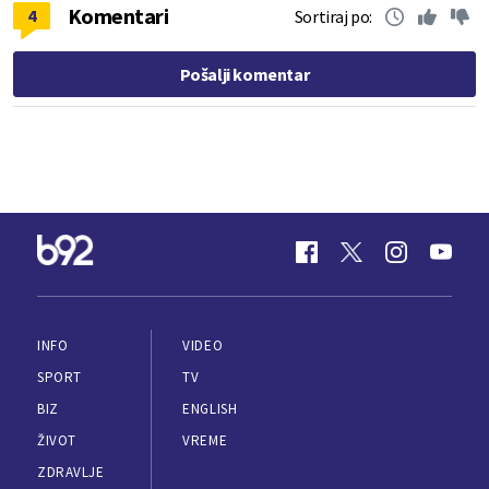
Komentari
4
Sortiraj po:
Pošalji komentar
INFO
VIDEO
SPORT
TV
BIZ
ENGLISH
ŽIVOT
VREME
ZDRAVLJE