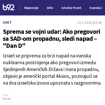
Najnovije
Info
Istočni front
Iranska kr
Nova vest
SVET
22.5.2025.
15:08
Sprema se vojni udar: Ako pregovori
sa SAD-om propadnu, sledi napad –
"Dan D"
Izrael se priprema za brzi napad na iranska
nuklearna postrojenja ako pregovori između
Sjedinjenih Američkih Država i Irana propadnu,
objavio je američki portal Aksios, pozivajući se
na dva izraelska izvora upoznata s razgovorima.
Izvor:
Klix.ba