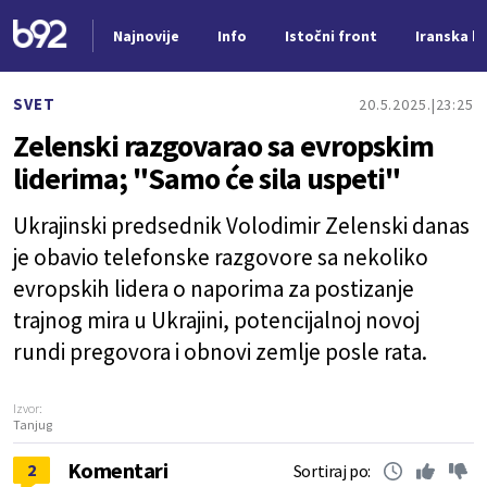
Najnovije
Info
Istočni front
Iranska kr
Nova vest
SVET
20.5.2025.
23:25
Zelenski razgovarao sa evropskim
liderima; "Samo će sila uspeti"
Ukrajinski predsednik Volodimir Zelenski danas
je obavio telefonske razgovore sa nekoliko
evropskih lidera o naporima za postizanje
trajnog mira u Ukrajini, potencijalnoj novoj
rundi pregovora i obnovi zemlje posle rata.
Izvor:
Tanjug
Komentari
2
Sortiraj po: