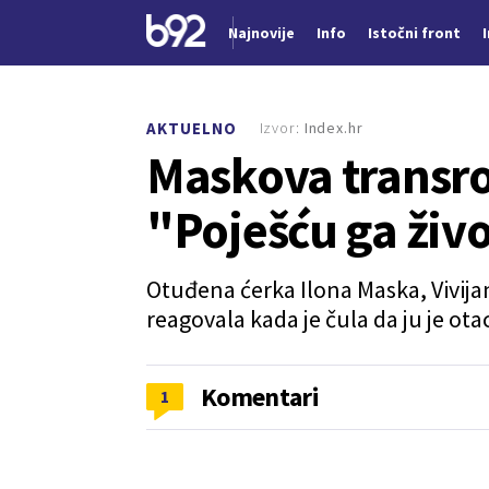
Najnovije
Info
Istočni front
Nova vest
Izvor:
Index.hr
AKTUELNO
Maskova transro
"Poješću ga živ
Otuđena ćerka Ilona Maska, Vivijan
reagovala kada je čula da ju je ot
Komentari
1