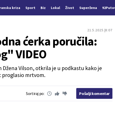
Iranska kriza
Sport
Biz
Lokal
Život
Superžena
92Puto
21.5.2025.
8:07
dna ćerka poručila:
og" VIDEO
 Džena Vilson, otkrila je u podkastu kako je
ac proglasio mrtvom.
Sortiraj po:
Pošalji komentar