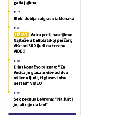
gađa jajima
11:17
Bleki dobija saigrača iz Monaka
11:06
UŽIVO
Vatra preti naseljima:
Najteže u Deliblatskoj peščari;
Više od 300 ljudi na terenu
VIDEO
11:03
Đilas konačno priznao: "Za
Vučića je glasalo više od dva
miliona ljudi, ti glasovi nisu
nestali" VIDEO
11:02
Šek pecnuo Lebrona: "Na žurci
je, ali nije na bini"