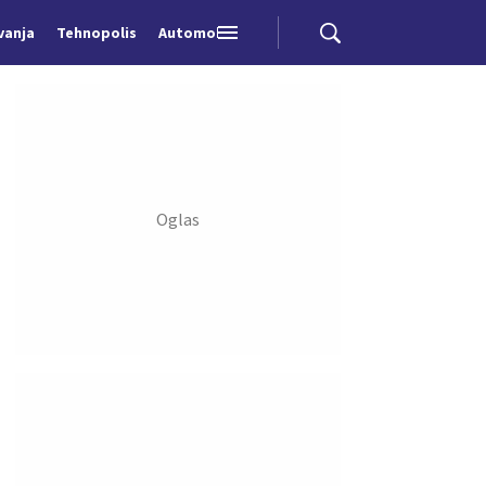
vanja
Tehnopolis
Automobili