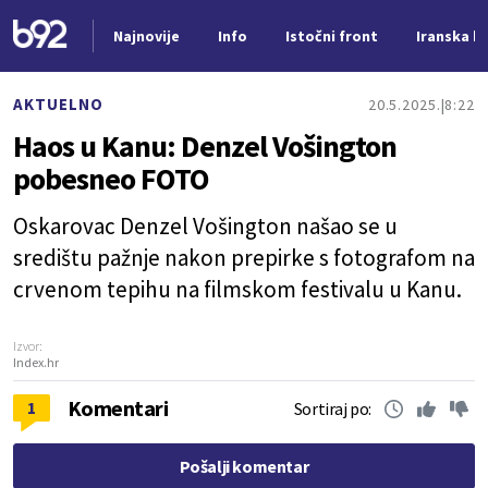
Najnovije
Info
Istočni front
Iranska kr
Nova vest
AKTUELNO
20.5.2025.
8:22
Haos u Kanu: Denzel Vošington
pobesneo FOTO
Oskarovac Denzel Vošington našao se u
središtu pažnje nakon prepirke s fotografom na
crvenom tepihu na filmskom festivalu u Kanu.
Izvor:
Index.hr
Komentari
1
Sortiraj po:
Pošalji komentar