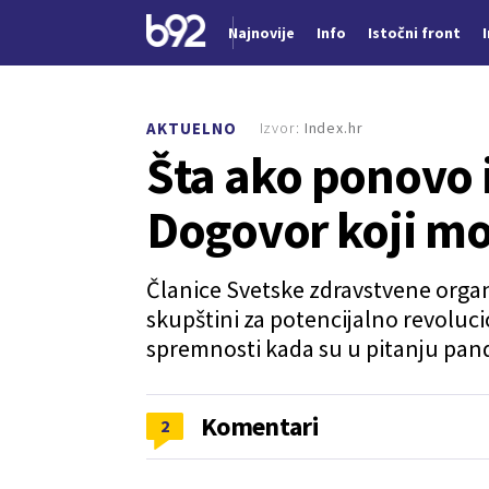
Najnovije
Info
Istočni front
Nova vest
Izvor:
Index.hr
AKTUELNO
Šta ako ponovo 
Dogovor koji mo
Članice Svetske zdravstvene organ
skupštini za potencijalno revoluc
spremnosti kada su u pitanju pan
Komentari
2