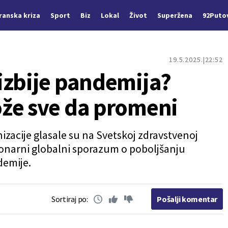
Iranska kriza
Sport
Biz
Lokal
Život
Superžena
92Puto
19.5.2025.
22:52
izbije pandemija?
že sve da promeni
izacije glasale su na Svetskoj zdravstvenoj
ionarni globalni sporazum o poboljšanju
demije.
Sortiraj po:
Pošalji komentar