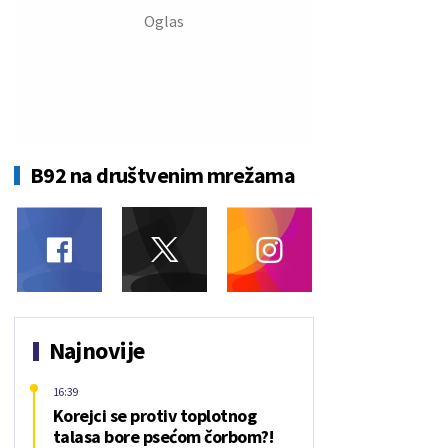
B92 na društvenim mrežama
Najnovije
16:39
Korejci se protiv toplotnog
talasa bore psećom čorbom?!