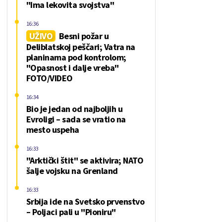
"Ima lekovita svojstva"
16:36
UŽIVO
Besni požar u
Deliblatskoj peščari; Vatra na
planinama pod kontrolom;
"Opasnost i dalje vreba"
FOTO/VIDEO
16:34
Bio je jedan od najboljih u
Evroligi – sada se vratio na
mesto uspeha
16:33
"Arktički štit" se aktivira; NATO
šalje vojsku na Grenland
16:33
Srbija ide na Svetsko prvenstvo
– Poljaci pali u "Pioniru"