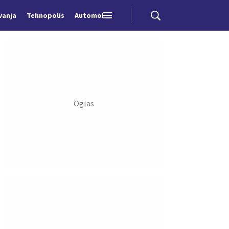
vanja
Tehnopolis
Automobili