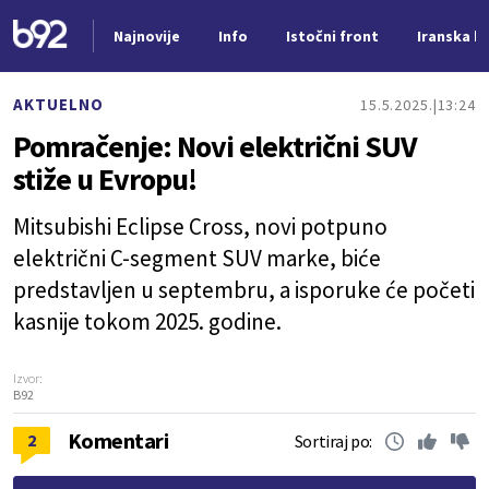
Najnovije
Info
Istočni front
Iranska kr
Nova vest
AKTUELNO
15.5.2025.
13:24
Pomračenje: Novi električni SUV
stiže u Evropu!
Mitsubishi Eclipse Cross, novi potpuno
električni C-segment SUV marke, biće
predstavljen u septembru, a isporuke će početi
kasnije tokom 2025. godine.
Izvor:
B92
Komentari
2
Sortiraj po: