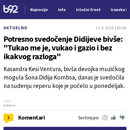
Najnovije
Info
Istočni front
Iranska kr
Nova vest
AKTUELNO
13.5.2025.
20:50
Potresno svedočenje Didijeve bivše:
"Tukao me je, vukao i gazio i bez
ikakvog razloga"
Kasandra Kesi Ventura, bivša devojka muzičkog
mogula Šona Didija Kombsa, danas je svedočila
na suđenju reperu koje je počelo u ponedeljak.
Izvor:
Index.hr
Komentari
1
Sortiraj po: