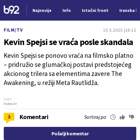
Najnovije
Info
Istočni front
Iranska kr
Nova vest
FILM/TV
15.5.2025.
16:12
Kevin Spejsi se vraća posle skandala
Kevin Spejsi se ponovo vraća na filmsko platno
– pridružio se glumačkoj postavi predstojećeg
akcionog trilera sa elementima zavere The
Awakening, u režiji Meta Rautlidža.
Izvor:
Index.hr
Komentari
3
Sortiraj po:
Pošalji komentar