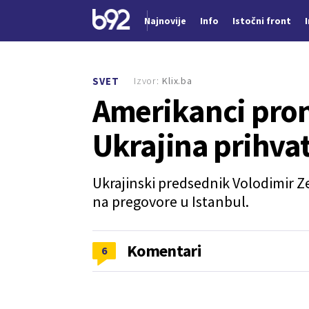
Najnovije
Info
Istočni front
Nova vest
Izvor:
Klix.ba
SVET
Amerikanci prona
Ukrajina prihvat
Ukrajinski predsednik Volodimir Ze
na pregovore u Istanbul.
Komentari
6