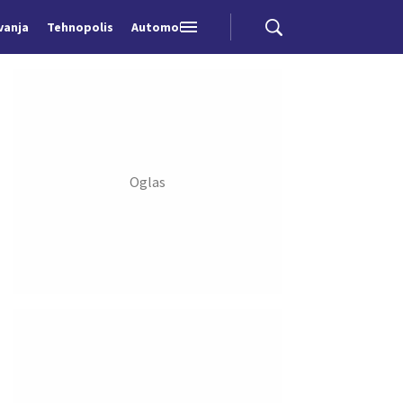
vanja
Tehnopolis
Automobili