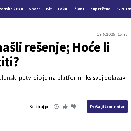
Iranska kriza
Sport
Biz
Lokal
Život
Superžena
92Puto
13.5.2025.
15:35
šli rešenje; Hoće li
iti?
lenski potvrdio je na platformi Iks svoj dolazak
Sortiraj po:
Pošalji komentar