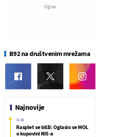
B92 na društvenim mrežama
Najnovije
11:26
Rasplet se bliži: Oglasio se MOL
o kupovini NIS-a