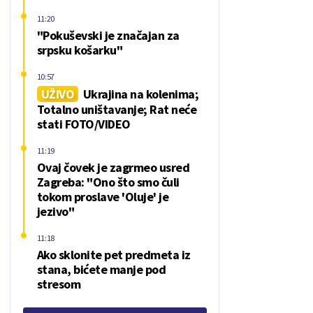
11:20
"Pokuševski je značajan za
srpsku košarku"
10:57
UŽIVO
Ukrajina na kolenima;
Totalno uništavanje; Rat neće
stati FOTO/VIDEO
11:19
Ovaj čovek je zagrmeo usred
Zagreba: "Ono što smo čuli
tokom proslave 'Oluje' je
jezivo"
11:18
Ako sklonite pet predmeta iz
stana, bićete manje pod
stresom