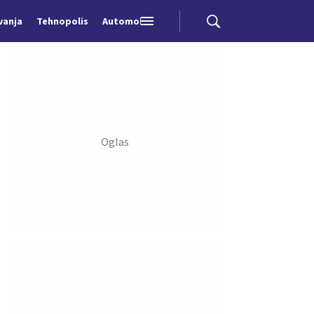
vanja
Tehnopolis
Automobili