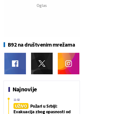
B92 na društvenim mrežama
Najnovije
11:02
UŽIVO
Požari u Srbiji:
Evakuacija zbog opasnosti od