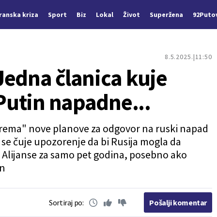
Iranska kriza
Sport
Biz
Lokal
Život
Superžena
92Puto
8.5.2025.
11:50
Jedna članica kuje
 Putin napadne...
iprema" nove planove za odgovor na ruski napad
se čuje upozorenje da bi Rusija mogla da
 Alijanse za samo pet godina, posebno ako
en
Sortiraj po:
Pošalji komentar