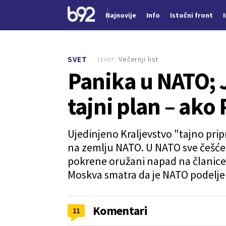
Najnovije
Info
Istočni front
Nova vest
Izvor:
Večernji list
SVET
Panika u NATO; 
tajni plan – ako
Ujedinjeno Kraljevstvo "tajno pr
na zemlju NATO. U NATO sve češće 
pokrene oružani napad na članice
Moskva smatra da je NATO podelj
Komentari
11