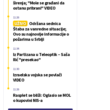
širenja; "Mole se građani da
ostanu pribrani" VIDEO
11:26
UŽIVO
Održana sednica
Štaba za vanredne situacije;
Ovo su najnovije informacije o
požarima u Srbiji
11:34
Iz Partizana u Teleoptik – Saša
Ilić "presekao"
11:30
Izraelska vojska se povlači
VIDEO
11:26
Rasplet se bliži: Oglasio se MOL
o kupovini NIS-a