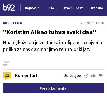
Najnovije
Info
Istočni front
Iranska kr
Nova vest
AKTUELNO
7.5.2025.
13:30
"Koristim AI kao tutora svaki dan"
Huang kaže da je veštačka inteligencija najveća
prilika za nas da smanjimo tehnološki jaz.
Izvor:
B92
Komentari
12
Sortiraj po:
Pošalji komentar