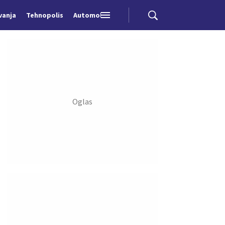
vanja
Tehnopolis
Automobili