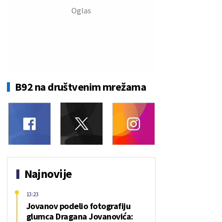
B92 na društvenim mrežama
Najnovije
13:23
Jovanov podelio fotografiju
glumca Dragana Jovanovića: