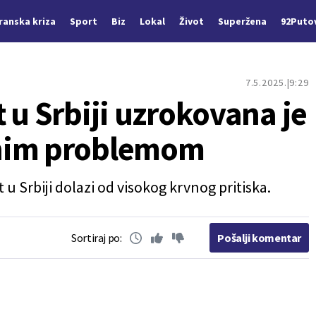
Iranska kriza
Sport
Biz
Lokal
Život
Superžena
92Puto
7.5.2025.
9:29
 u Srbiji uzrokovana je
nim problemom
u Srbiji dolazi od visokog krvnog pritiska.
Sortiraj po:
Pošalji komentar