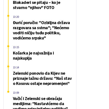
Blokaderi se pitaju – ko je
stvarno "njihov" FOTO
13:20
Đurić poručio: "Ozbiljna država
razgovara sa svima"; "Nećemo
voditi ničiju tuđu politiku,
vodićemo srpsku"
13:15
Košarka je najvažnija i
najskuplja
13:14
Zelenski ponovio da Kijev ne
priznaje lažnu državu: "Naš stav
o Kosovu ostaje nepromenjen"
13:09
Vučić i Zelenski se obraćaju
medijima: "Nastavićemo da
vodimo principijelnu politiku"