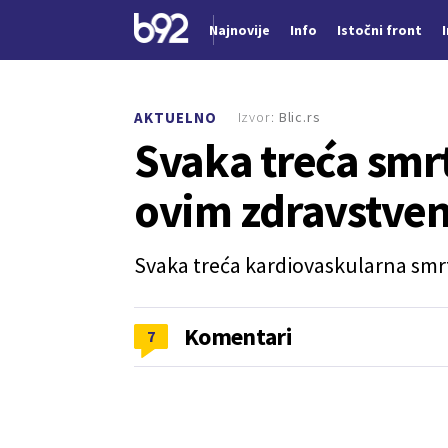
Najnovije
Info
Istočni front
Nova vest
Izvor:
Blic.rs
AKTUELNO
Svaka treća smrt
ovim zdravstve
Svaka treća kardiovaskularna smrt 
Komentari
7