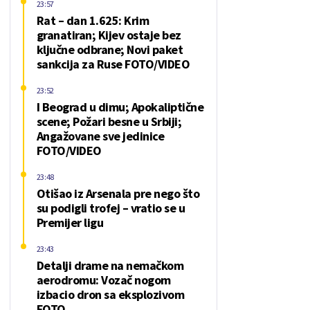
23:57
Rat – dan 1.625: Krim
granatiran; Kijev ostaje bez
ključne odbrane; Novi paket
sankcija za Ruse FOTO/VIDEO
23:52
I Beograd u dimu; Apokaliptične
scene; Požari besne u Srbiji;
Angažovane sve jedinice
FOTO/VIDEO
23:48
Otišao iz Arsenala pre nego što
su podigli trofej – vratio se u
Premijer ligu
23:43
Detalji drame na nemačkom
aerodromu: Vozač nogom
izbacio dron sa eksplozivom
FOTO