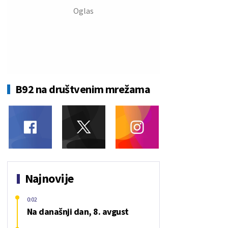
B92 na društvenim mrežama
Najnovije
0:02
Na današnji dan, 8. avgust