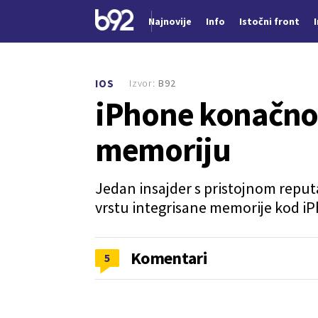
Najnovije
Info
Istočni front
Nova vest
Izvor:
B92
IOS
iPhone konačno 
memoriju
Jedan insajder s pristojnom reputa
vrstu integrisane memorije kod iPh
Komentari
5