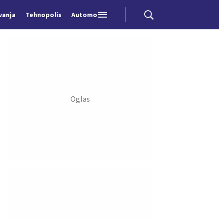
vanja
Tehnopolis
Automobili