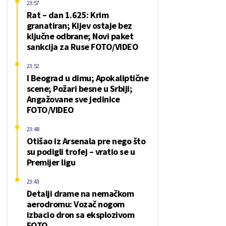
23:57
Rat – dan 1.625: Krim
granatiran; Kijev ostaje bez
ključne odbrane; Novi paket
sankcija za Ruse FOTO/VIDEO
23:52
I Beograd u dimu; Apokaliptične
scene; Požari besne u Srbiji;
Angažovane sve jedinice
FOTO/VIDEO
23:48
Otišao iz Arsenala pre nego što
su podigli trofej – vratio se u
Premijer ligu
23:43
Detalji drame na nemačkom
aerodromu: Vozač nogom
izbacio dron sa eksplozivom
FOTO