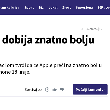
Iranska kriza
Sport
Biz
Lokal
Život
Superžena
92Puto
30.4.2025.
12:00
dobija znatno bolju
cijom tvrdi da će Apple preći na znatno bolju
one 18 linije.
Sortiraj po:
Pošalji komentar