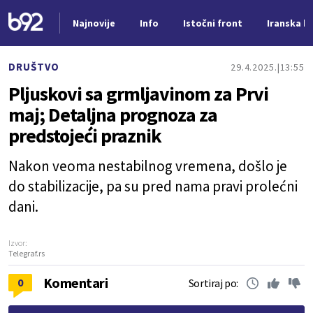
Najnovije
Info
Istočni front
Iranska kr
Nova vest
DRUŠTVO
29.4.2025.
13:55
Pljuskovi sa grmljavinom za Prvi
maj; Detaljna prognoza za
predstojeći praznik
Nakon veoma nestabilnog vremena, došlo je
do stabilizacije, pa su pred nama pravi prolećni
dani.
Izvor:
Telegraf.rs
Komentari
0
Sortiraj po: