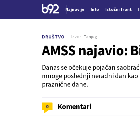
Najnovije
Info
Istočni front
Nova vest
Izvor:
Tanjug
DRUŠTVO
AMSS najavio: B
Danas se očekuje pojačan saobraća
mnoge poslednji neradni dan kao i
praznične dane.
Komentari
0