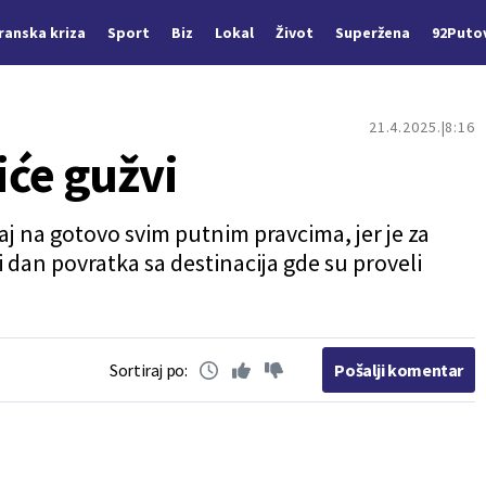
Iranska kriza
Sport
Biz
Lokal
Život
Superžena
92Puto
21.4.2025.
8:16
iće gužvi
j na gotovo svim putnim pravcima, jer je za
 dan povratka sa destinacija gde su proveli
Sortiraj po:
Pošalji komentar