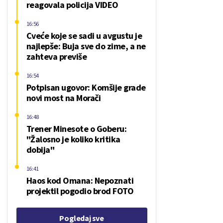
reagovala policija VIDEO
16:56
Cveće koje se sadi u avgustu je
najlepše: Buja sve do zime, a ne
zahteva previše
16:54
Potpisan ugovor: Komšije grade
novi most na Morači
16:48
Trener Minesote o Goberu:
"Žalosno je koliko kritika
dobija"
16:41
Haos kod Omana: Nepoznati
projektil pogodio brod FOTO
Pogledaj sve