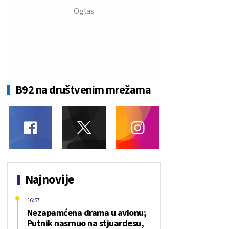
B92 na društvenim mrežama
Najnovije
16:57
Nezapamćena drama u avionu;
Putnik nasrnuo na stjuardesu,