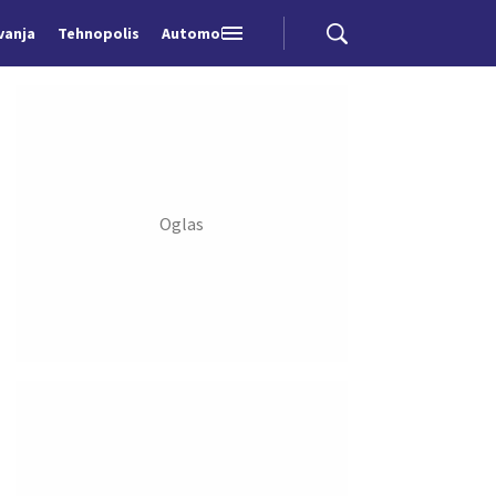
vanja
Tehnopolis
Automobili