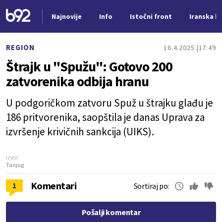
Najnovije
Info
Istočni front
Iranska kr
Nova vest
REGION
16.4.2025.
17:49
Štrajk u "Spužu": Gotovo 200
zatvorenika odbija hranu
U podgoričkom zatvoru Spuž u štrajku glađu je
186 pritvorenika, saopštila je danas Uprava za
izvršenje krivičnih sankcija (UIKS).
Izvor:
Tanjug
Komentari
1
Sortiraj po:
Pošalji komentar