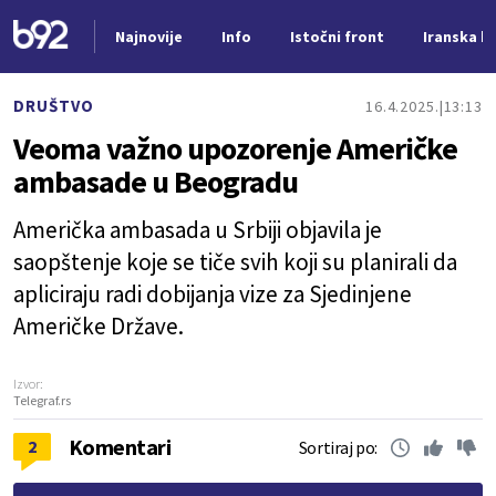
Najnovije
Info
Istočni front
Iranska kr
Nova vest
DRUŠTVO
16.4.2025.
13:13
Veoma važno upozorenje Američke
ambasade u Beogradu
Američka ambasada u Srbiji objavila je
saopštenje koje se tiče svih koji su planirali da
apliciraju radi dobijanja vize za Sjedinjene
Američke Države.
Izvor:
Telegraf.rs
Komentari
2
Sortiraj po: