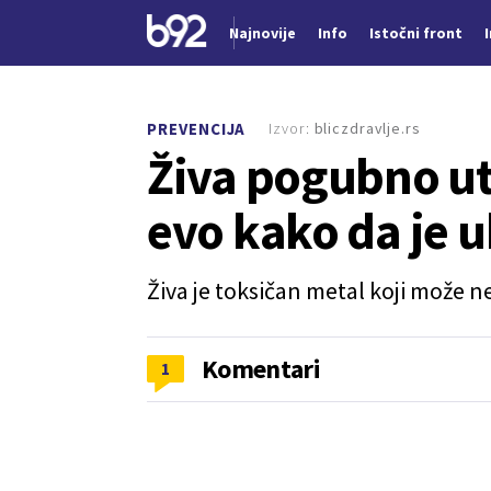
Najnovije
Info
Istočni front
Nova vest
Izvor:
bliczdravlje.rs
PREVENCIJA
Živa pogubno uti
evo kako da je u
Živa je toksičan metal koji može n
Komentari
1