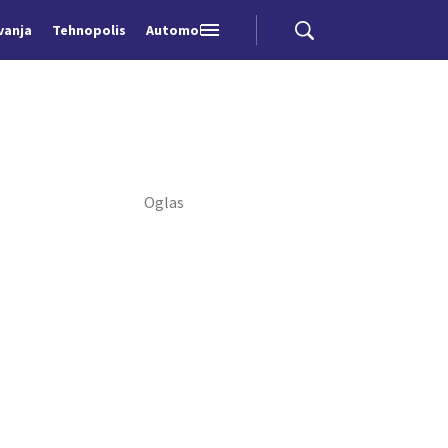
vanja
Tehnopolis
Automobili