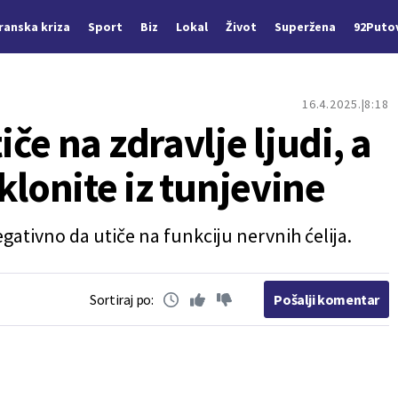
Iranska kriza
Sport
Biz
Lokal
Život
Superžena
92Puto
16.4.2025.
8:18
če na zdravlje ljudi, a
klonite iz tunjevine
egativno da utiče na funkciju nervnih ćelija.
Sortiraj po:
Pošalji komentar