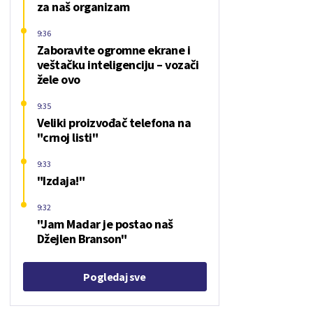
za naš organizam
9:36
Zaboravite ogromne ekrane i
veštačku inteligenciju – vozači
žele ovo
9:35
Veliki proizvođač telefona na
"crnoj listi"
9:33
"Izdaja!"
9:32
"Jam Madar je postao naš
Džejlen Branson"
Pogledaj sve