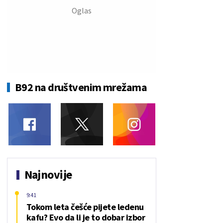
B92 na društvenim mrežama
Najnovije
9:41
Tokom leta češće pijete ledenu
kafu? Evo da li je to dobar izbor