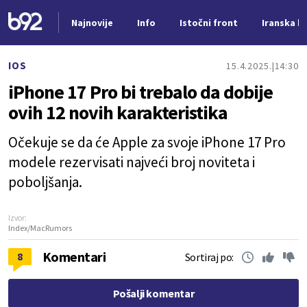
Najnovije
Info
Istočni front
Iranska kr
Nova vest
IOS
15.4.2025.
14:30
iPhone 17 Pro bi trebalo da dobije
ovih 12 novih karakteristika
Očekuje se da će Apple za svoje iPhone 17 Pro
modele rezervisati najveći broj noviteta i
poboljšanja.
Izvor:
Index/MacRumors
Komentari
8
Sortiraj po:
Pošalji komentar