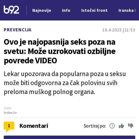
Najnovije
Info
Istočni front
Iranska kr
Nova vest
PREVENCIJA
16.4.2025.
21:53
Ovo je najopasnija seks poza na
svetu: Može uzrokovati ozbiljne
povrede VIDEO
Lekar upozorava da popularna poza u seksu
može biti odgovorna za čak polovinu svih
preloma muškog polnog organa.
Izvor:
Index.hr
Komentari
1
Sortiraj po: