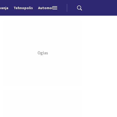
vanja
Tehnopolis
Automobili