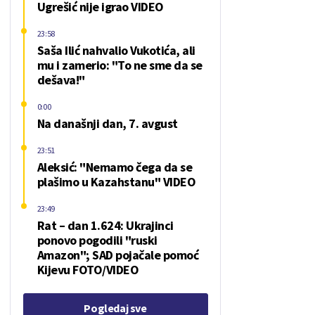
Ugrešić nije igrao VIDEO
23:58
Saša Ilić nahvalio Vukotića, ali
mu i zamerio: "To ne sme da se
dešava!"
0:00
Na današnji dan, 7. avgust
23:51
Aleksić: "Nemamo čega da se
plašimo u Kazahstanu" VIDEO
23:49
Rat – dan 1.624: Ukrajinci
ponovo pogodili "ruski
Amazon"; SAD pojačale pomoć
Kijevu FOTO/VIDEO
Pogledaj sve