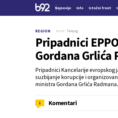
Najnovije
Info
Istočni front
Nova vest
Izvor:
Tanjug
REGION
Pripadnici EPPO 
Gordana Grlića
Pripadnici Kancelarije evropskog j
suzbijanje korupcije i organizovan
ministra Gordana Grlića Radmana
Komentari
1