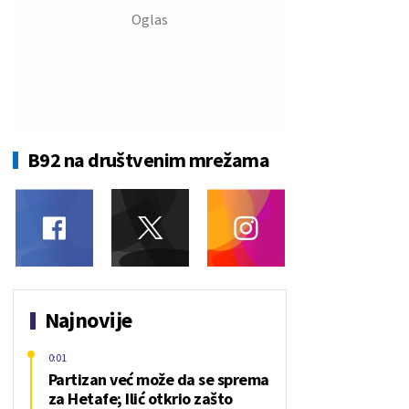
B92 na društvenim mrežama
Najnovije
0:01
Partizan već može da se sprema
za Hetafe; Ilić otkrio zašto