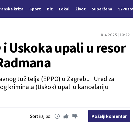
Iranska kriza
Sport
Biz
Lokal
Život
Superžena
92Puto
8.4.2025.
10:22
i Uskoka upali u resor
 Radmana
avnog tužitelja (EPPO) u Zagrebu i Ured za
og kriminala (Uskok) upali u kancelariju
.
Sortiraj po:
Pošalji komentar