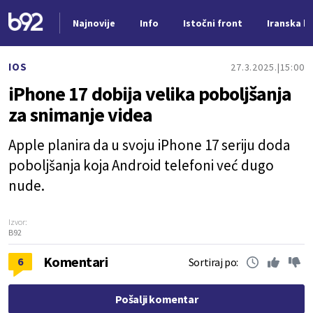
Najnovije
Info
Istočni front
Iranska kr
Nova vest
IOS
27.3.2025.
15:00
iPhone 17 dobija velika poboljšanja
za snimanje videa
Apple planira da u svoju iPhone 17 seriju doda
poboljšanja koja Android telefoni već dugo
nude.
Izvor:
B92
Komentari
6
Sortiraj po:
Pošalji komentar